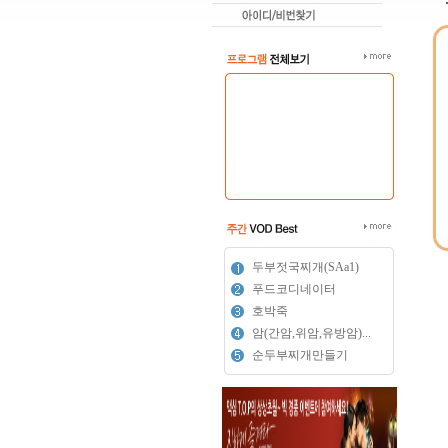
두부젓국찌개(SAa1)
푸드코디네이터
호박죽
암(간암,위암,유방암)...
순두부찌개만들기